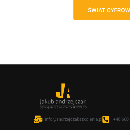
ŚWIAT CYFROW
info@andrzejczakszkolenia.pl
+48 660