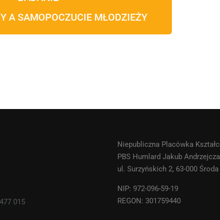
Y A SAMOPOCZUCIE MŁODZIEŻY
Niepubliczna Placówka Kształ
PBS Humlard Jakub Andrzejcz
ul. Surzyńskich 2, 63-000 Środ
NIP: 972-096-59-19
REGON: 301759440
 477 015