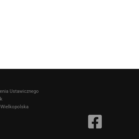
cenia Ustawicznego
ak
a Wielkopolska