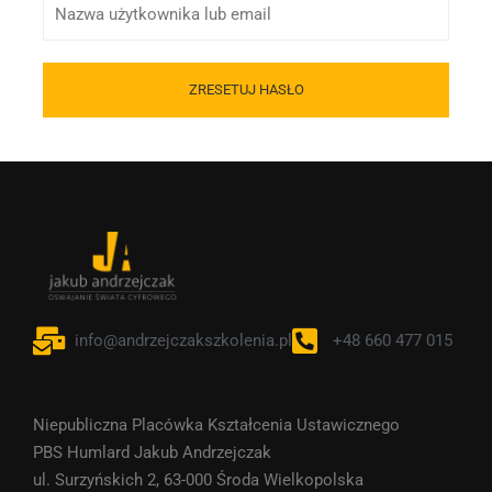
info@andrzejczakszkolenia.pl
+48 660 477 015
Niepubliczna Placówka Kształcenia Ustawicznego
PBS Humlard Jakub Andrzejczak
ul. Surzyńskich 2, 63-000 Środa Wielkopolska