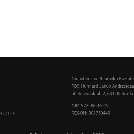
Niepubliczna Placówka Kształ
PBS Humlard Jakub Andrzejcz
ul. Surzyńskich 2, 63-000 Środ
NIP: 972-096-59-19
REGON: 301759440
 477 015