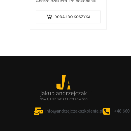
Andrzejczakiem. Po dokonaniu
płatności, proszę o kontakt
mailowy pod adresem
DODAJ DO KOSZYKA
info@andrzejczakszkolenia.pl
celem ustalenia dogodnego
terminu. Konsultacja odbywa się
za pośrednictwem platformy…
info@andrzejczakszkolenia.pl
+48 660