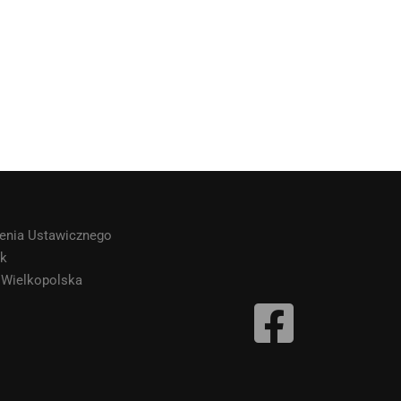
cenia Ustawicznego
ak
a Wielkopolska