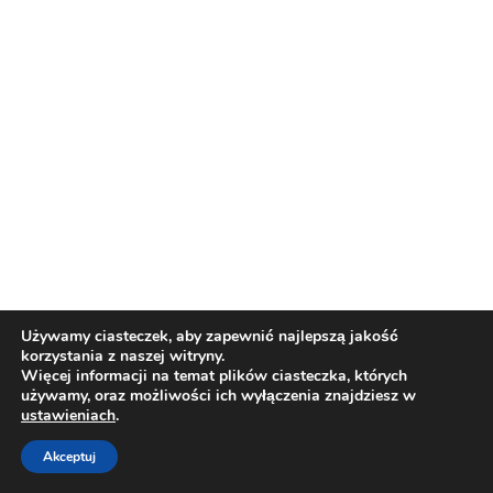
wykonanie strony:
STUDIOKALMUS.COM
1
MATERIAŁY
Używamy ciasteczek, aby zapewnić najlepszą jakość
korzystania z naszej witryny.
Więcej informacji na temat plików ciasteczka, których
używamy, oraz możliwości ich wyłączenia znajdziesz w
ustawieniach
.
Akceptuj
Poprzednie
Dalej