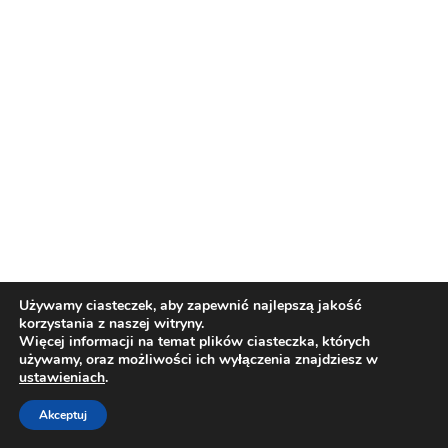
1.6
Kultura strachu
wykonanie strony:
STUDIOKALMUS.COM
1.7
Profilaktyka zagrożeń
cyfrowych w opiniach
nauczycieli
1.8
Pozytywna profilaktyka
zagrożeń cyfrowych w praktyce
Używamy ciasteczek, aby zapewnić najlepszą jakość
korzystania z naszej witryny.
Więcej informacji na temat plików ciasteczka, których
używamy, oraz możliwości ich wyłączenia znajdziesz w
ustawieniach
.
Akceptuj
Dalej