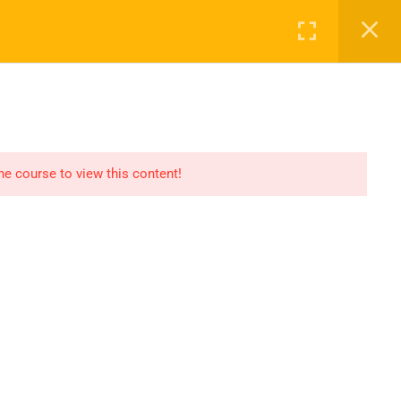
SZKOLENIA
O MNIE
KONTAKT
Logowanie
cenia Ustawicznego
ak
a Wielkopolska
the course to view this content!