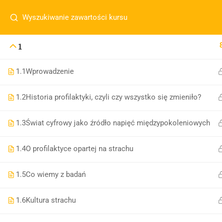
1
1.1
Wprowadzenie
info@andrzejczakszkolenia.pl
+48 660
1.2
Historia profilaktyki, czyli czy wszystko się zmieniło?
1.3
Świat cyfrowy jako źródło napięć międzypokoleniowych
1.4
O profilaktyce opartej na strachu
1.5
Co wiemy z badań
1.6
Kultura strachu